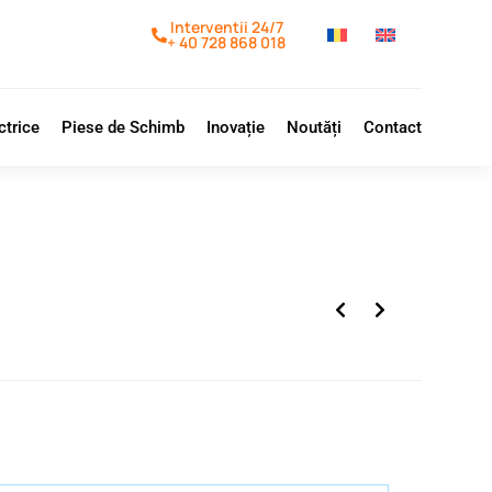
Interventii 24/7
+ 40 728 868 018
ctrice
Piese de Schimb
Inovație
Noutăți
Contact